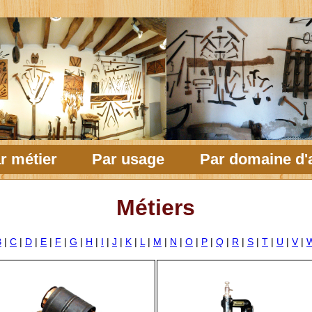
r métier
Par usage
Par domaine d'a
Métiers
B
|
C
|
D
|
E
|
F
|
G
|
H
|
I
|
J
|
K
|
L
|
M
|
N
|
O
|
P
|
Q
|
R
|
S
|
T
|
U
|
V
|