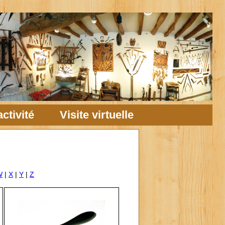
ctivité
Visite virtuelle
W
|
X
|
Y
|
Z