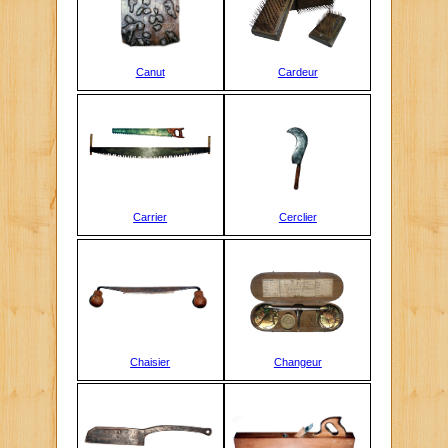
Canut
Cardeur
Carrier
Cerclier
Chaisier
Changeur