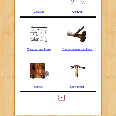
Ciseleur
Coiffeur
Commerçant forain
Confectionneur de fleurs
Cordier
Cordonnier
◄
►