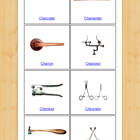
Charcutier
Charpentier
Charron
Chasseur
Cheminot
Chirurgien