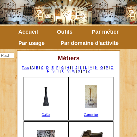
Accueil
Outils
Par métier
Par usage
Par domaine d'activité
Métiers
Tous
|
A
|
B
|
C
|
D
|
E
|
F
|
G
|
H
|
I
|
J
|
K
|
L
|
M
|
N
|
O
|
P
|
Q
|
R
|
S
|
T
|
U
|
V
|
W
|
X
|
Y
|
Z
Calfat
Cantonier