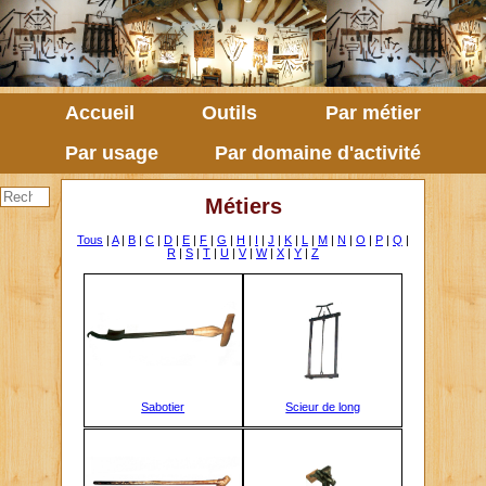
Accueil
Outils
Par métier
Par usage
Par domaine d'activité
Métiers
Tous
|
A
|
B
|
C
|
D
|
E
|
F
|
G
|
H
|
I
|
J
|
K
|
L
|
M
|
N
|
O
|
P
|
Q
|
R
|
S
|
T
|
U
|
V
|
W
|
X
|
Y
|
Z
Sabotier
Scieur de long