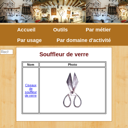
Accueil
Outils
Par métier
Par usage
Par domaine d'activité
Souffleur de verre
Nom
Photo
Ciseaux
de
souffleur
de verre