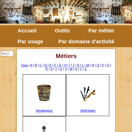
Accueil
Outils
Par métier
Par usage
Par domaine d'activité
Métiers
Tous
|
A
|
B
|
C
|
D
|
E
|
F
|
G
|
H
|
I
|
J
|
K
|
L
|
M
|
N
|
O
|
P
|
Q
|
R
|
S
|
T
|
U
|
V
|
W
|
X
|
Y
|
Z
Vendangeur
Vétérinaire