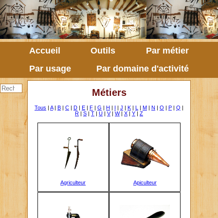
Accueil
Outils
Par métier
Par usage
Par domaine d'activité
Métiers
Tous
|
A
|
B
|
C
|
D
|
E
|
F
|
G
|
H
|
I
|
J
|
K
|
L
|
M
|
N
|
O
|
P
|
Q
|
R
|
S
|
T
|
U
|
V
|
W
|
X
|
Y
|
Z
Agriculteur
Apiculteur