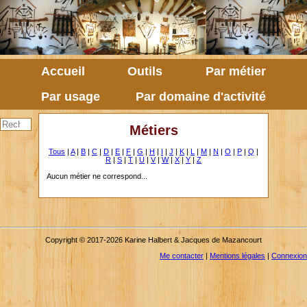
Accueil
Outils
Par métier
Par usage
Par domaine d'activité
Métiers
Tous
|
A
|
B
|
C
|
D
|
E
|
F
|
G
|
H
|
I
|
J
|
K
|
L
|
M
|
N
|
O
|
P
|
Q
|
R
|
S
|
T
|
U
|
V
|
W
|
X
|
Y
|
Z
Aucun métier ne correspond...
Copyright © 2017-2026 Karine Halbert & Jacques de Mazancourt
Me contacter
|
Mentions légales
|
Connexion