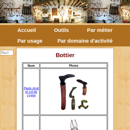
Accueil
Outils
Par métier
Par usage
Par domaine d'activité
Bottier
Nom
Photo
Pieds droit
et col de
cygne