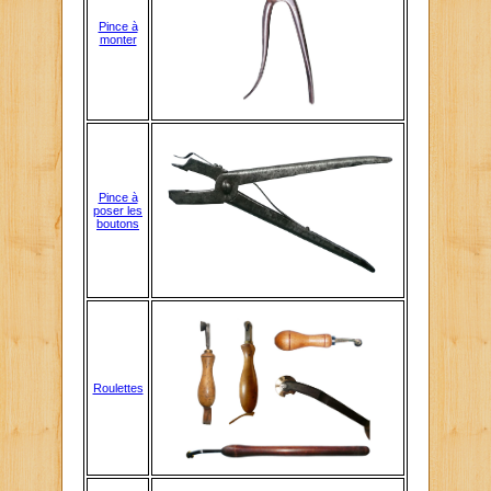
Pince à
monter
Pince à
poser les
boutons
Roulettes