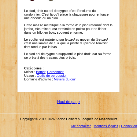
Le pied, droit ou col de cygne, c'est l'enclume du
cordonnier. C'est là qu'il place la chaussure pour enfoncer
une cheville ou un clou.
Cette masse métallique a la forme d'un pied retourné dont la
jambe, très mince, est terminée en pointe pour se ficher
dans un billot en bois, souvent en orme.
Le soulier est maintenu sur le
pied
au moyen du
tire-pied
;
c'est une lanière de cuir que la plante du pied de l'ouvrier
tient tendue par le bas.
Le pied col de cygne a supplanté le pied droit, car sa forme
se prête à des travaux plus précis.
Catégories :
Métier :
Bottier
,
Cordonnier
Usage :
Outils de percussion
Domaine d'activité :
Métiers du cuir
Haut de page
Copyright © 2017-2026 Karine Halbert & Jacques de Mazancourt
Me contacter
|
Mentions légales
|
Connexion