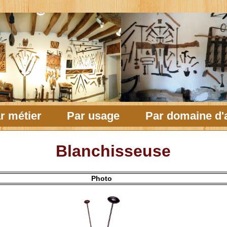
r métier
Par usage
Par domaine d'a
Blanchisseuse
Photo