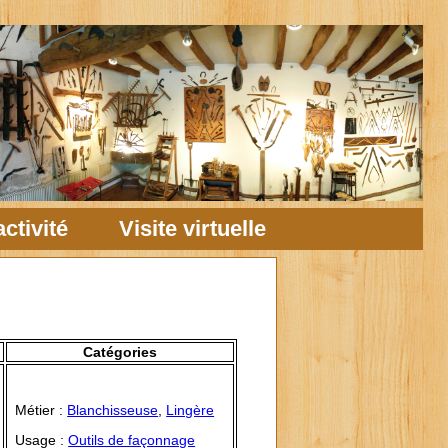
ctivité
Visite virtuelle
Catégories
Métier :
Blanchisseuse
,
Lingère
Usage :
Outils de façonnage