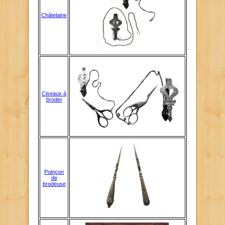
Châtelaine
Ciseaux à
broder
Poinçon
de
brodeuse