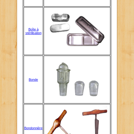
Boîte à
stérilisation
Bonde
Bondonnière