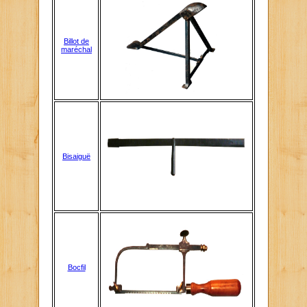
Billot de
maréchal
Bisaiguë
Bocfil