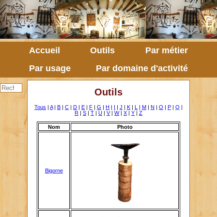
Accueil
Outils
Par métier
Par usage
Par domaine d'activité
Outils
Tous
|
A
|
B
|
C
|
D
|
E
|
F
|
G
|
H
|
I
|
J
|
K
|
L
|
M
|
N
|
O
|
P
|
Q
|
R
|
S
|
T
|
U
|
V
|
W
|
X
|
Y
|
Z
Nom
Photo
Bigorne