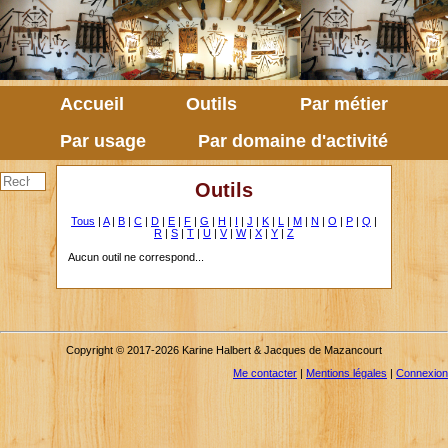
Accueil
Outils
Par métier
Par usage
Par domaine d'activité
Outils
Tous
|
A
|
B
|
C
|
D
|
E
|
F
|
G
|
H
|
I
|
J
|
K
|
L
|
M
|
N
|
O
|
P
|
Q
|
R
|
S
|
T
|
U
|
V
|
W
|
X
|
Y
|
Z
Aucun outil ne correspond...
Copyright © 2017-2026 Karine Halbert & Jacques de Mazancourt
Me contacter
|
Mentions légales
|
Connexion