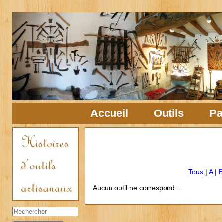
Accueil
Outils
Pa
Tous
|
A
|
Aucun outil ne correspond...