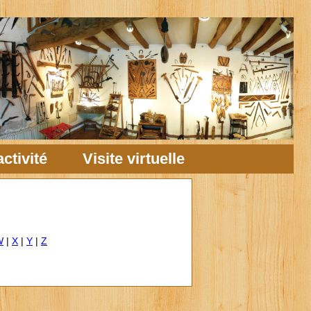
ctivité
Visite virtuelle
W
|
X
|
Y
|
Z