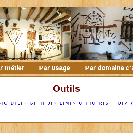
r métier
Par usage
Par domaine d'a
Outils
B
|
C
|
D
|
E
|
F
|
G
|
H
|
I
|
J
|
K
|
L
|
M
|
N
|
O
|
P
|
Q
|
R
|
S
|
T
|
U
|
V
|