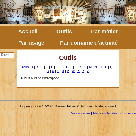
Accueil
Outils
Par métier
Par usage
Par domaine d'activité
Outils
Tous
|
A
|
B
|
C
|
D
|
E
|
F
|
G
|
H
|
I
|
J
|
K
|
L
|
M
|
N
|
O
|
P
|
Q
|
R
|
S
|
T
|
U
|
V
|
W
|
X
|
Y
|
Z
Aucun outil ne correspond...
Copyright © 2017-2026 Karine Halbert & Jacques de Mazancourt
Me contacter
|
Mentions légales
|
Connexion