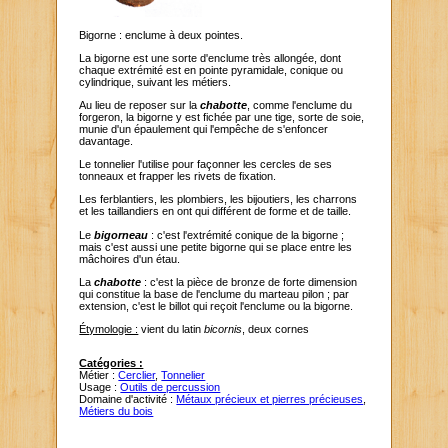
Bigorne : enclume à deux pointes.
La bigorne est une sorte d'enclume très allongée, dont
chaque extrémité est en pointe pyramidale, conique ou
cylindrique, suivant les métiers.
Au lieu de reposer sur la
chabotte
, comme l'enclume du
forgeron, la bigorne y est fichée par une tige, sorte de soie,
munie d'un épaulement qui l'empêche de s'enfoncer
davantage.
Le tonnelier l'utilise pour façonner les cercles de ses
tonneaux et frapper les rivets de fixation.
Les ferblantiers, les plombiers, les bijoutiers, les charrons
et les taillandiers en ont qui différent de forme et de taille.
Le
bigorneau
: c'est l'extrémité conique de la bigorne ;
mais c'est aussi une petite bigorne qui se place entre les
mâchoires d'un étau.
La
chabotte
: c'est la pièce de bronze de forte dimension
qui constitue la base de l'enclume du marteau pilon ; par
extension, c'est le billot qui reçoit l'enclume ou la bigorne.
Étymologie :
vient du latin
bicornis
, deux cornes
Catégories :
Métier :
Cerclier
,
Tonnelier
Usage :
Outils de percussion
Domaine d'activité :
Métaux précieux et pierres précieuses
,
Métiers du bois