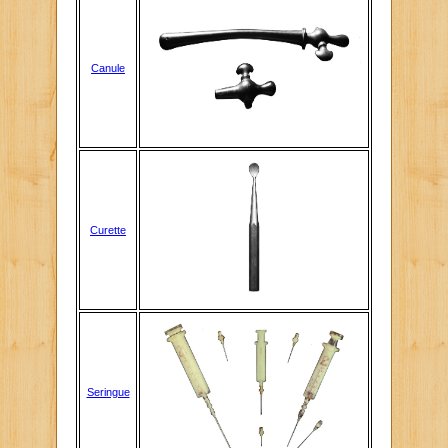
Canule
Curette
Seringue