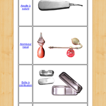
Aiguille à
suture
Atomiseur
nasal
Boîte à
stérilisation