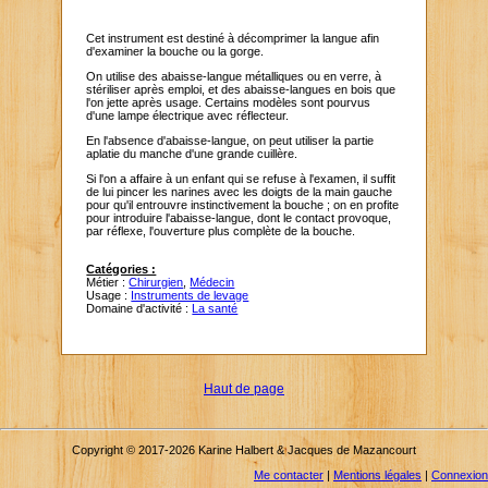
Cet instrument est destiné à décomprimer la langue afin
d'examiner la bouche ou la gorge.
On utilise des abaisse-langue métalliques ou en verre, à
stériliser après emploi, et des abaisse-langues en bois que
l'on jette après usage. Certains modèles sont pourvus
d'une lampe électrique avec réflecteur.
En l'absence d'abaisse-langue, on peut utiliser la partie
aplatie du manche d'une grande cuillère.
Si l'on a affaire à un enfant qui se refuse à l'examen, il suffit
de lui pincer les narines avec les doigts de la main gauche
pour qu'il entrouvre instinctivement la bouche ; on en profite
pour introduire l'abaisse-langue, dont le contact provoque,
par réflexe, l'ouverture plus complète de la bouche.
Catégories :
Métier :
Chirurgien
,
Médecin
Usage :
Instruments de levage
Domaine d'activité :
La santé
Haut de page
Copyright © 2017-2026 Karine Halbert & Jacques de Mazancourt
Me contacter
|
Mentions légales
|
Connexion