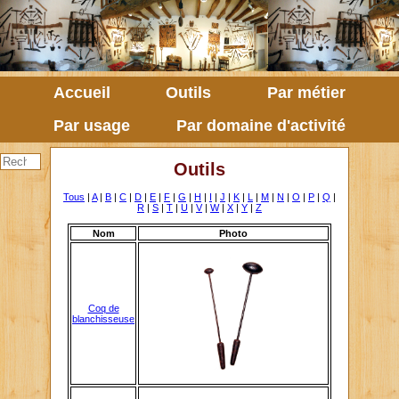
Accueil
Outils
Par métier
Par usage
Par domaine d'activité
Outils
Tous
|
A
|
B
|
C
|
D
|
E
|
F
|
G
|
H
|
I
|
J
|
K
|
L
|
M
|
N
|
O
|
P
|
Q
|
R
|
S
|
T
|
U
|
V
|
W
|
X
|
Y
|
Z
Nom
Photo
Coq de
blanchisseuse