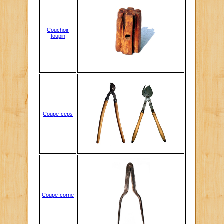
Couchoir
toupin
Coupe-ceps
Coupe-corne