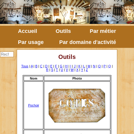
Accueil
Outils
Par métier
Par usage
Par domaine d'activité
Outils
Tous
|
A
|
B
|
C
|
D
|
E
|
F
|
G
|
H
|
I
|
J
|
K
|
L
|
M
|
N
|
O
|
P
|
Q
|
R
|
S
|
T
|
U
|
V
|
W
|
X
|
Y
|
Z
Nom
Photo
Pochoir