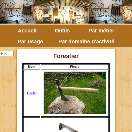
Accueil
Outils
Par métier
Par usage
Par domaine d'activité
Forestier
Nom
Photo
Hache