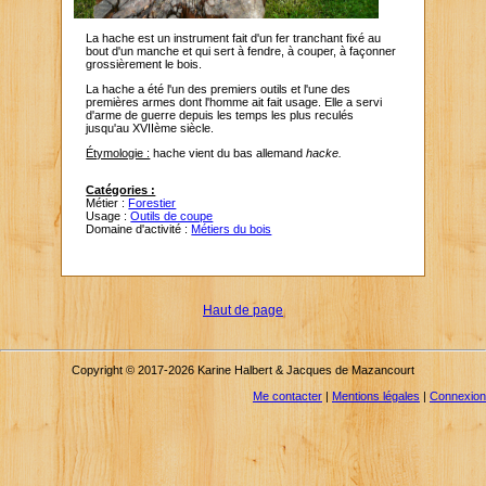
La hache est un instrument fait d'un fer tranchant fixé au
bout d'un manche et qui sert à fendre, à couper, à façonner
grossièrement le bois.
La hache a été l'un des premiers outils et l'une des
premières armes dont l'homme ait fait usage. Elle a servi
d'arme de guerre depuis les temps les plus reculés
jusqu'au XVIIème siècle.
Étymologie :
hache vient du bas allemand
hacke.
Catégories :
Métier :
Forestier
Usage :
Outils de coupe
Domaine d'activité :
Métiers du bois
Haut de page
Copyright © 2017-2026 Karine Halbert & Jacques de Mazancourt
Me contacter
|
Mentions légales
|
Connexion