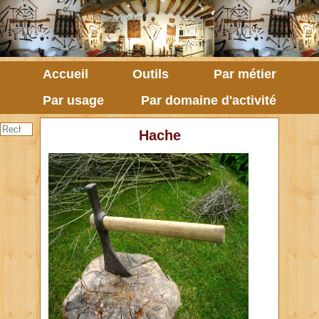
Accueil
Outils
Par métier
Par usage
Par domaine d'activité
Hache