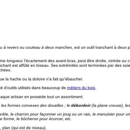
u à revers
ou
couteau à deux manches
, est un outil tranchant à deux p
 longueur l'écartement des avant-bras, peut être droite, cintrée ou c
anchant est affûté en biseau. Ses extrémités sont terminées par des 
chées.
que la hache ou la doloire n'a fait qu'ébaucher.
té d'outils utilisés dans beaucoup de
métiers du bois
.
chaque artisan en possède tout un assortiment.
se les formes convexes des douelles ; le
débordoir
(la plane creuse), l
arête, le charron pour façonner un joug ou un rais, le menuisier pour un
e forme, le bûcheron pour écorcer, etc.
, plan (qui est de niveau).