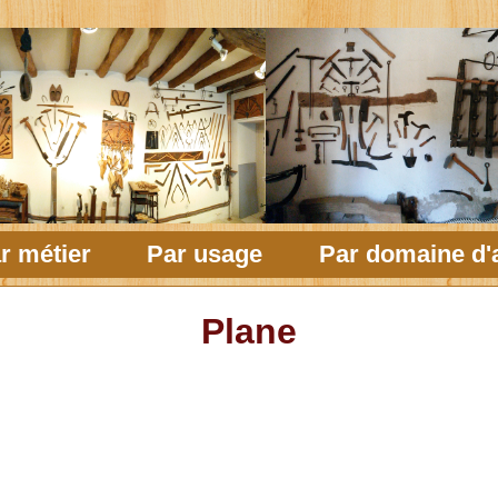
r métier
Par usage
Par domaine d'a
Plane