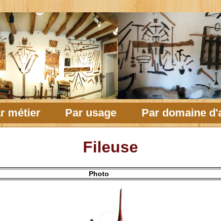
r métier
Par usage
Par domaine d'a
Fileuse
Photo