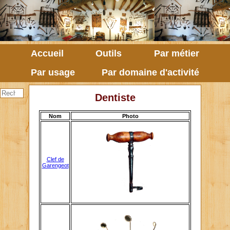
Accueil
Outils
Par métier
Par usage
Par domaine d'activité
Dentiste
Nom
Photo
Clef de
Garengeot