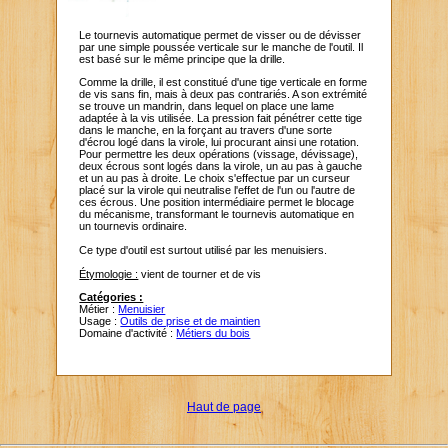
Le tournevis automatique permet de visser ou de dévisser
par une simple poussée verticale sur le manche de l'outil. Il
est basé sur le même principe que la drille.
Comme la drille, il est constitué d'une tige verticale en forme
de vis sans fin, mais à deux pas contrariés. A son extrémité
se trouve un mandrin, dans lequel on place une lame
adaptée à la vis utilisée. La pression fait pénétrer cette tige
dans le manche, en la forçant au travers d'une sorte
d'écrou logé dans la virole, lui procurant ainsi une rotation.
Pour permettre les deux opérations (vissage, dévissage),
deux écrous sont logés dans la virole, un au pas à gauche
et un au pas à droite. Le choix s'effectue par un curseur
placé sur la virole qui neutralise l'effet de l'un ou l'autre de
ces écrous. Une position intermédiaire permet le blocage
du mécanisme, transformant le tournevis automatique en
un tournevis ordinaire.
Ce type d'outil est surtout utilisé par les menuisiers.
Étymologie :
vient de tourner et de vis
Catégories :
Métier :
Menuisier
Usage :
Outils de prise et de maintien
Domaine d'activité :
Métiers du bois
Haut de page