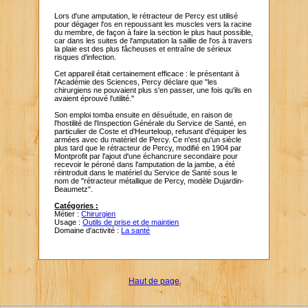
Lors d'une amputation, le rétracteur de Percy est utilisé
pour dégager l'os en repoussant les muscles vers la racine
du membre, de façon à faire la section le plus haut possible,
car dans les suites de l'amputation la saillie de l'os à travers
la plaie est des plus fâcheuses et entraîne de sérieux
risques d'infection.
Cet appareil était certainement efficace : le présentant à
l'Académie des Sciences, Percy déclare que "les
chirurgiens ne pouvaient plus s'en passer, une fois qu'ils en
avaient éprouvé l'utilité."
Son emploi tomba ensuite en désuétude, en raison de
l'hostilité de l'Inspection Générale du Service de Santé, en
particulier de Coste et d'Heurteloup, refusant d'équiper les
armées avec du matériel de Percy. Ce n'est qu'un siècle
plus tard que le rétracteur de Percy, modifié en 1904 par
Montprofit par l'ajout d'une échancrure secondaire pour
recevoir le péroné dans l'amputation de la jambe, a été
réintroduit dans le matériel du Service de Santé sous le
nom de "rétracteur métallique de Percy, modèle Dujardin-
Beaumetz".
Catégories :
Métier :
Chirurgien
Usage :
Outils de prise et de maintien
Domaine d'activité :
La santé
Haut de page