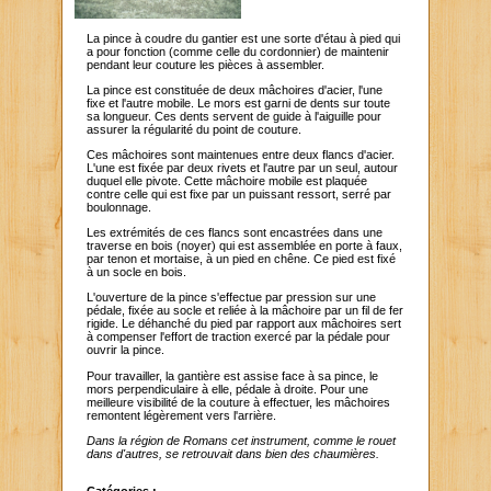
La pince à coudre du gantier est une sorte d'étau à pied qui
a pour fonction (comme celle du cordonnier) de maintenir
pendant leur couture les pièces à assembler.
La pince est constituée de deux mâchoires d'acier, l'une
fixe et l'autre mobile. Le mors est garni de dents sur toute
sa longueur. Ces dents servent de guide à l'aiguille pour
assurer la régularité du point de couture.
Ces mâchoires sont maintenues entre deux flancs d'acier.
L'une est fixée par deux rivets et l'autre par un seul, autour
duquel elle pivote. Cette mâchoire mobile est plaquée
contre celle qui est fixe par un puissant ressort, serré par
boulonnage.
Les extrémités de ces flancs sont encastrées dans une
traverse en bois (noyer) qui est assemblée en porte à faux,
par tenon et mortaise, à un pied en chêne. Ce pied est fixé
à un socle en bois.
L'ouverture de la pince s'effectue par pression sur une
pédale, fixée au socle et reliée à la mâchoire par un fil de fer
rigide. Le déhanché du pied par rapport aux mâchoires sert
à compenser l'effort de traction exercé par la pédale pour
ouvrir la pince.
Pour travailler, la gantière est assise face à sa pince, le
mors perpendiculaire à elle, pédale à droite. Pour une
meilleure visibilité de la couture à effectuer, les mâchoires
remontent légèrement vers l'arrière.
Dans la région de Romans cet instrument, comme le rouet
dans d'autres, se retrouvait dans bien des chaumières.