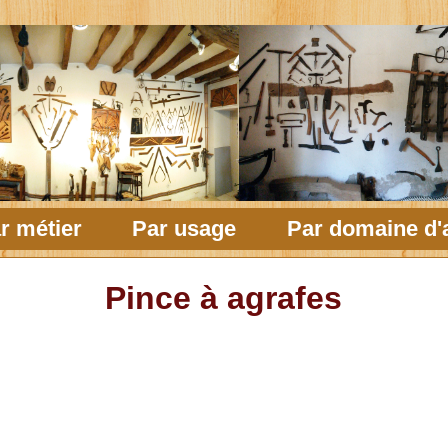
r métier
Par usage
Par domaine d'a
Pince à agrafes