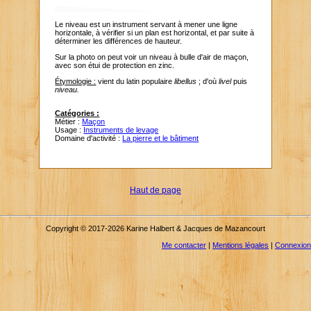
Le niveau est un instrument servant à mener une ligne
horizontale, à vérifier si un plan est horizontal, et par suite à
déterminer les différences de hauteur.
Sur la photo on peut voir un niveau à bulle d'air de maçon,
avec son étui de protection en zinc.
Étymologie :
vient du latin populaire
libellus
; d'où
livel
puis
niveau.
Catégories :
Métier :
Maçon
Usage :
Instruments de levage
Domaine d'activité :
La pierre et le bâtiment
Haut de page
Copyright © 2017-2026 Karine Halbert & Jacques de Mazancourt
Me contacter
|
Mentions légales
|
Connexion