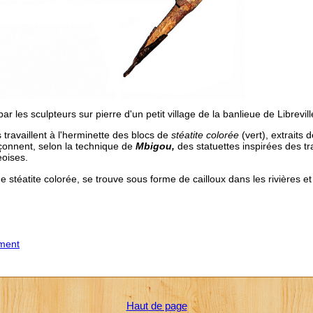
par les sculpteurs sur pierre d'un petit village de la banlieue de Librevi
 travaillent à l'herminette des blocs de
stéatite colorée
(vert), extraits
açonnent, selon la technique de
Mbigou,
des statuettes inspirées des tr
eoises.
ne stéatite colorée, se trouve sous forme de cailloux dans les rivières e
iment
Haut de page