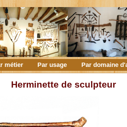
r métier
Par usage
Par domaine d'a
Herminette de sculpteur