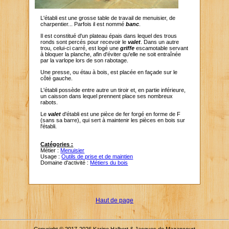
L'établi est une grosse table de travail de menuisier, de
charpentier... Parfois il est nommé
banc
.
Il est constitué d'un plateau épais dans lequel des trous
ronds sont percés pour recevoir le
valet
. Dans un autre
trou, celui-ci carré, est logé une
griffe
escamotable servant
à bloquer la planche, afin d'éviter qu'elle ne soit entraînée
par la varlope lors de son rabotage.
Une presse, ou étau à bois, est placée en façade sur le
côté gauche.
L'établi possède entre autre un tiroir et, en partie inférieure,
un caisson dans lequel prennent place ses nombreux
rabots.
Le
valet
d'établi est une pièce de fer forgé en forme de F
(sans sa barre), qui sert à maintenir les pièces en bois sur
l'établi.
Catégories :
Métier :
Menuisier
Usage :
Outils de prise et de maintien
Domaine d'activité :
Métiers du bois
Haut de page
Copyright © 2017-2026 Karine Halbert & Jacques de Mazancourt