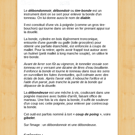
Le
débondonnoir
,
débondoir
ou
tire-bonde
est un
instrument dont on se sert pour enlever la bonde d'un
tonneau. On lui donne aussi le nom de
diable
.
Il est constitué d'une vis à poignée (comme un gros tire-
bouchon) qui tourne dans un étrier en fer prenant appui sur
la douelle.
La bonde, cylindre en bois légèrement tronconique,
entourée d'une
guenille
ou
gaille
(toile grossière) pour
obtenir une parfaite étanchéité, est enfoncée à coups de
maillet. Pour la retirer, après avoir frappé tout autour avec
un
hutinet
(petit maillet à long manche souple), on utilise le
tire-bonde.
Avant de livrer son fût au vigneron, le tonnelier essaie son
tonneau en y versant une dizaine de litres d'eau bouillante.
Il enfonce la bonde et tourne le tonneau dans tous les sens
en surveillant les fuites éventuelles, qu'il colmate avec des
éclats de bois. Après l'avoir vidé, il rebouche l'orifice et à
l'aide d'un paroir, puis tranche la partie de la bonde qui
dépasse de la douelle.
La
débondeuse
est une mèche à vis, coulissant dans une
poignée massive avec buttée d'arrêt, faisant office de
marteau. Une fois la vis dans la bonde, il suffit de soulever
d'un coup sec cette poignée, pour enlever par contrecoup
la bonde.
Cet outil est parfois nommé à tort «
coup de poing
», voire
gibelet
.
Sur l'image : un débondonnoir et une débondeuse.