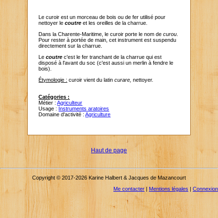
Le curoir est un morceau de bois ou de fer utilisé pour
nettoyer le
coutre
et les oreilles de la charrue.
Dans la Charente-Maritime, le curoir porte le nom de
curou
.
Pour rester à portée de main, cet instrument est suspendu
directement sur la charrue.
Le
coutre
c'est le fer tranchant de la charrue qui est
disposé à l'avant du soc (c'est aussi un merlin à fendre le
bois).
Étymologie :
curoir vient du latin
curare,
nettoyer.
Catégories :
Métier :
Agriculteur
Usage :
Instruments aratoires
Domaine d'activité :
Agriculture
Haut de page
Copyright © 2017-2026 Karine Halbert & Jacques de Mazancourt
Me contacter
|
Mentions légales
|
Connexion