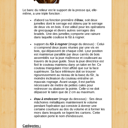
Le banc du relieur est le support de la presse qui, elle-
même, a une triple fonction :
d'abord sa fonction première d'
étau
, soit deux
jumelles dont le serrage est obtenu par le serrage
de deux vis en bois. Il est utilisé pour les opérations
de grecquage et divers autres serrages des
bradels. Une des jumelles comporte une rainure
dans laquelle coulisse le fût à rogner.
support du
fût à rogner
(image du dessus) : Celui-
ci comprend deux joues réunies par une vis en
bois, qui dépassent de chaque côté. Leur position
est maintenue parallèle par deux carrés de bois
assemblés sur la joue maîtresse et coulissant au
travers de la joue guide. Sous la joue directrice est
fixé le couteau maintenu dans un talon en fer. Ce
couteau triangulaire n'est affûté que sur la face
supérieure. Sa face inférieure doit se trouver
rigoureusement au niveau de la base du fût ; la
moindre inclinaison du couteau entraîne un
mauvais rognage. Avant usage, il est parfois
nécessaire de mettre de petites cales pour
redresser ou abaisser la pointe. Celle-ci ne doit
dépasser le talon que de 2 cm au maximum.
étau à endosser
(image du dessous) : Ses deux
mâchoires métalliques maintiennent le volume
pendant l'opération qui consiste à donner une
certaine courbure au dos du volume et à former les
mors dans lesquels se logent les cartons. Cette
opération porte le nom d'endossure.
Catégories :