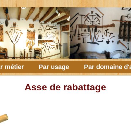
r métier
Par usage
Par domaine d'a
Asse de rabattage