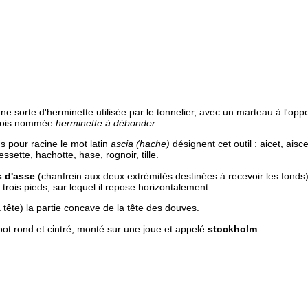
une sorte d'herminette utilisée par le tonnelier, avec un marteau à l'opp
arfois nommée
herminette à débonder
.
 pour racine le mot latin
ascia (hache)
désignent cet outil : aicet, aisc
sette, hachotte, hase, rognoir, tille.
 d'asse
(chanfrein aux deux extrémités destinées à recevoir les fonds), 
trois pieds, sur lequel il repose horizontalement.
a tête) la partie concave de la tête des douves.
abot rond et cintré, monté sur une joue et appelé
stockholm
.