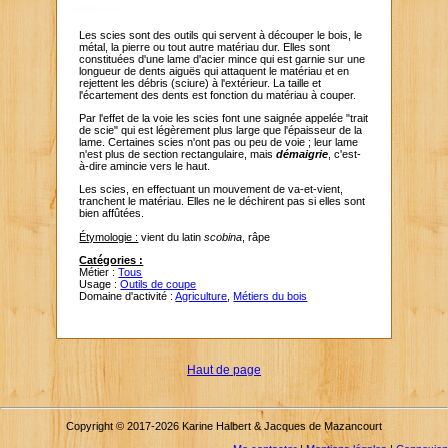
Les scies sont des outils qui servent à découper le bois, le
métal, la pierre ou tout autre matériau dur. Elles sont
constituées d'une lame d'acier mince qui est garnie sur une
longueur de dents aiguës qui attaquent le matériau et en
rejettent les débris (sciure) à l'extérieur. La taille et
l'écartement des dents est fonction du matériau à couper.
Par l'effet de la voie les scies font une saignée appelée "trait
de scie" qui est légèrement plus large que l'épaisseur de la
lame. Certaines scies n'ont pas ou peu de voie ; leur lame
n'est plus de section rectangulaire, mais
démaigrie
, c'est-
à-dire amincie vers le haut.
Les scies, en effectuant un mouvement de va-et-vient,
tranchent le matériau. Elles ne le déchirent pas si elles sont
bien affûtées.
Étymologie :
vient du latin
scobina
, râpe
Catégories :
Métier :
Tous
Usage :
Outils de coupe
Domaine d'activité :
Agriculture
,
Métiers du bois
Haut de page
Copyright © 2017-2026 Karine Halbert & Jacques de Mazancourt